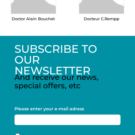
Doctor Alain Bouchet
Docteur C.Rempp
SUBSCRIBE TO
OUR
NEWSLETTER
And receive our news,
special offers, etc
Please enter your e-mail adress
RGPD
*