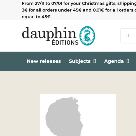
Skip
From 27/11 to 07/01 for your Christmas gifts, shippin
to
3€ for all orders under 45€ and 0,01€ for all orders 
content
equal to 45€.
Search
for:
New releases
Subjects
Agenda