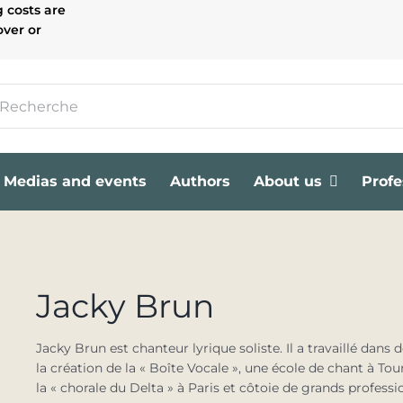
g costs are
over or
Medias and events
Authors
About us
Profe
Jacky Brun
Jacky Brun est chanteur lyrique soliste. Il a travaillé dan
la création de la « Boîte Vocale », une école de chant à Tours
la « chorale du Delta » à Paris et côtoie de grands profess