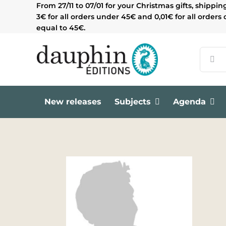
Skip
From 27/11 to 07/01 for your Christmas gifts, shippin
to
3€ for all orders under 45€ and 0,01€ for all orders 
content
equal to 45€.
Search
for:
New releases
Subjects
Agenda