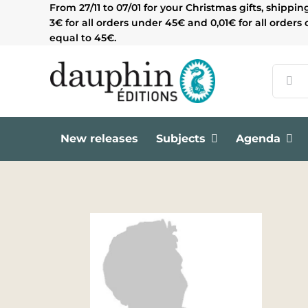
Skip
From 27/11 to 07/01 for your Christmas gifts, shippin
to
3€ for all orders under 45€ and 0,01€ for all orders 
content
equal to 45€.
Search
for:
New releases
Subjects
Agenda