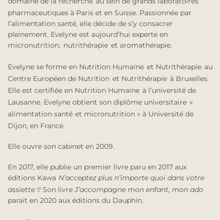
domaine de la recherche
au sein de grands laboratoires
.
.
pharmaceutiques à Paris et en Suisse. Passionnée par
l’alimentation santé, elle décide de s’y consacrer
pleinement. Evelyne est aujourd’hui experte en
micronutrition,
nutrithérapie
et aromathérapie.
.
.
Evelyne se forme en Nutrition Humaine
et Nutrithérapie
au
.
.
Centre Européen de Nutrition
et Nutrithérapie
à Bruxelles.
.
.
Elle est certifiée en Nutrition Humaine
à l’université de
.
Lausanne. Evelyne obtient son diplôme universitaire
«
.
alimentation santé
et micronutrition » à Université de
.
Dijon, en France.
Elle ouvre son cabinet en 2009.
En 2017, elle publie un premier livre paru en 2017 aux
éditions Kawa
N’acceptez plus n’importe quoi dans votre
.
assiette !!
Son livre
J’accompagne mon enfant, mon ado
parait en 2020 aux éditions du Dauphin.