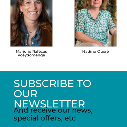
Marjorie Rafécas
Nadine Quéré
Poeydomenge
SUBSCRIBE TO
OUR
NEWSLETTER
And receive our news,
special offers, etc