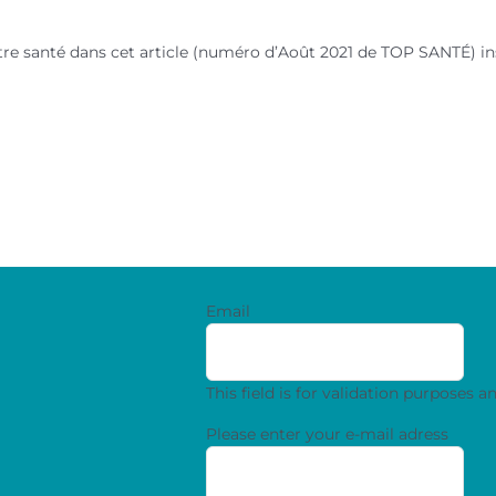
re santé dans cet article (numéro d’Août 2021 de TOP SANTÉ) in
Email
This field is for validation purposes 
Please enter your e-mail adress