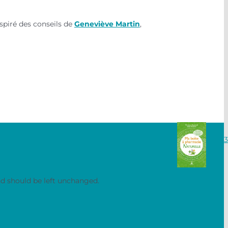
spiré des conseils de
Geneviève Martin
,
03
and should be left unchanged.