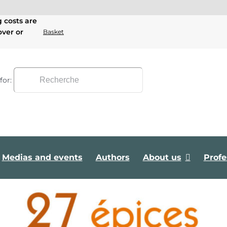
g costs are
over or
Basket
for:
Medias and events
Authors
About us
Profe