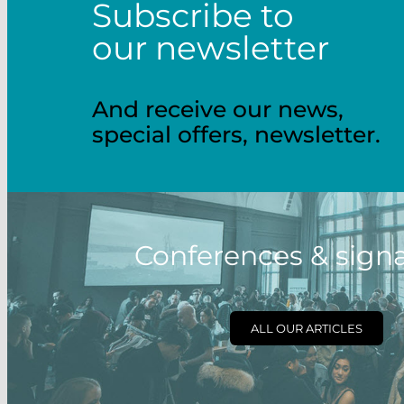
Subscribe to
our newsletter
And receive our news,
special offers, newsletter.
Conferences & sign
ALL OUR ARTICLES