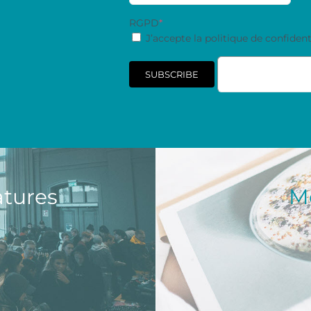
RGPD
*
J’accepte la politique de confidenti
SUBSCRIBE
atures
M