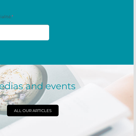
alité.
*
edias and events
ALL OUR ARTICLES