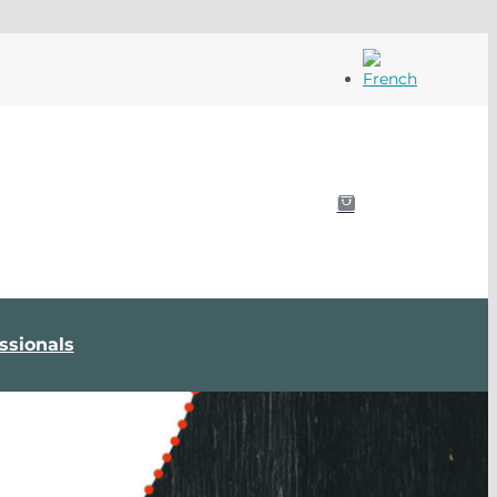
My
account
0
ssionals