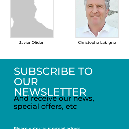
Javier Oliden
Christophe Labigne
SUBSCRIBE TO
OUR
NEWSLETTER
And receive our news,
special offers, etc
Please enter your e-mail adress