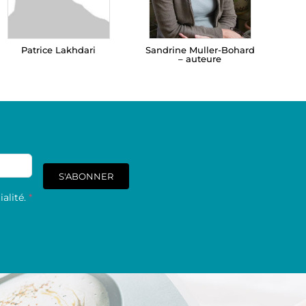
Patrice Lakhdari
Sandrine Muller-Bohard
– auteure
S'ABONNER
alité.
*