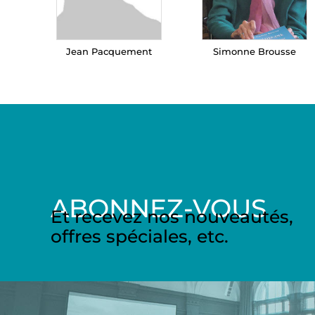
Jean Pacquement
Simonne Brousse
ABONNEZ-VOUS
Et recevez nos nouveautés,
offres spéciales, etc.