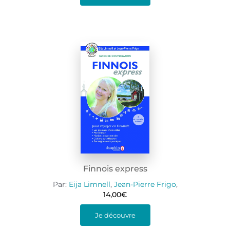
Finnois express
Par:
Eija Limnell
,
Jean-Pierre Frigo
,
14,00
€
Je découvre