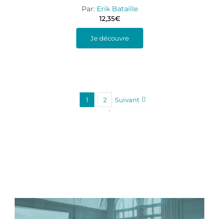
Par:
Erik Bataille
12,35
€
Je découvre
1
2
Suivant