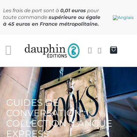
Passer
au
Les frais de port sont à
0,01 euros
pour
contenu
toute commande
supérieure ou égale
à 45 euros en France métropolitaine.
GUIDES DE
CONVERSATION :
COLLECTION "LANGUE
EXPRESS"