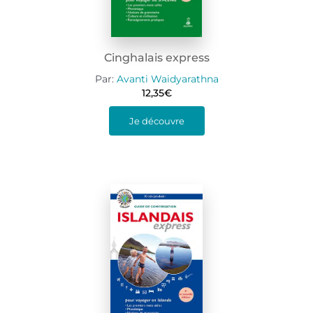
Cinghalais express
Par:
Avanti Waidyarathna
12,35
€
Je découvre