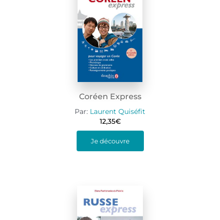
Coréen Express
Par:
Laurent Quiséfit
12,35
€
Je découvre