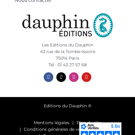
Nous contacter
Les Editions du Dauphin
43 rue de la Tombe-Issoire
75014 Paris
Tél : 01 43 27 57 68
Editions du Dauphin ®
Mentions légales
Plan du site
Conditions générales de vente et d’utilisation