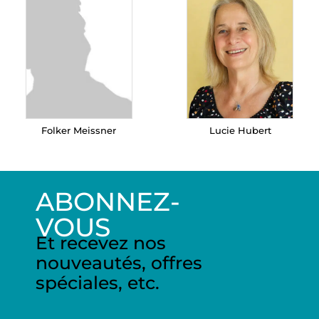
Folker Meissner
Lucie Hubert
ABONNEZ-
VOUS
Et recevez nos
nouveautés, offres
spéciales, etc.