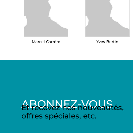
Marcel Carrère
Yves Bertin
ABONNEZ-VOUS
Et recevez nos nouveautés,
offres spéciales, etc.