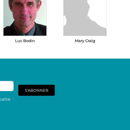
Luc Bodin
Mary Craig
S'ABONNER
alité.
*