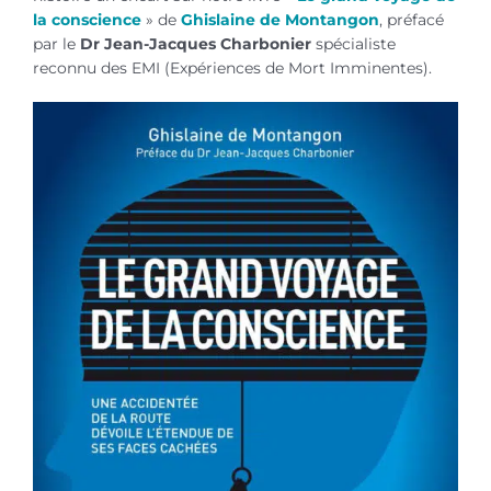
la conscience
» de
Ghislaine de Montangon
, préfacé
par le
Dr Jean-Jacques Charbonier
spécialiste
reconnu des EMI (Expériences de Mort Imminentes).