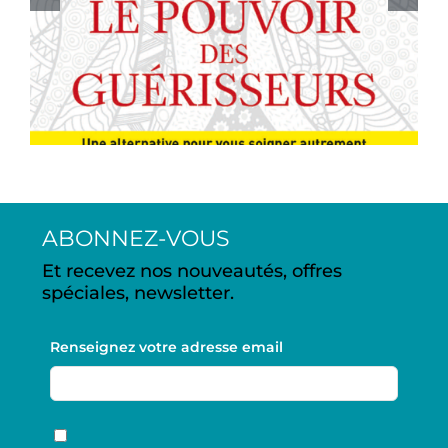
pont-audemer (OJD :
8868)
ABONNEZ-VOUS
Et recevez nos nouveautés, offres
spéciales, newsletter.
Renseignez votre adresse email
RGPD
*