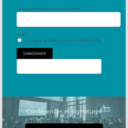
Renseignez votre adresse email
RGPD
*
J’accepte la politique de confidentialité.
*
S'ABONNER
Conférences et signatures