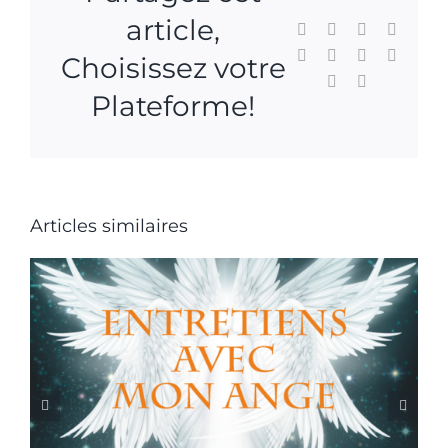
Conférence
article,
Facebook
X
Reddit
LinkedI
–
Médiathèque
WhatsApp
Tumblr
Pinterest
Vk
Choisissez votre
la
Xing
Email
méridienne
Plateforme!
Articles similaires
Conférence Brigitte
Quéro – 3 avril 2022 –