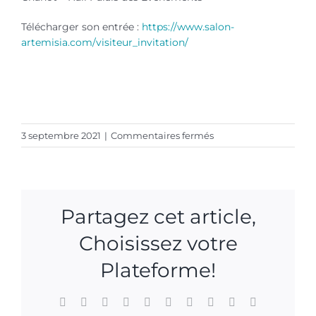
Télécharger son entrée :
https://www.salon-
artemisia.com/visiteur_invitation/
artemisia marseille gerard leborgne
sur
3 septembre 2021
|
Commentaires fermés
Salon
Artemisia
Marseille
–
Partagez cet article,
Gérard
Leborgne
Choisissez votre
–
24
Plateforme!
octobre
2021
Facebook
X
Reddit
LinkedIn
WhatsApp
Tumblr
Pinterest
Vk
Xing
Email