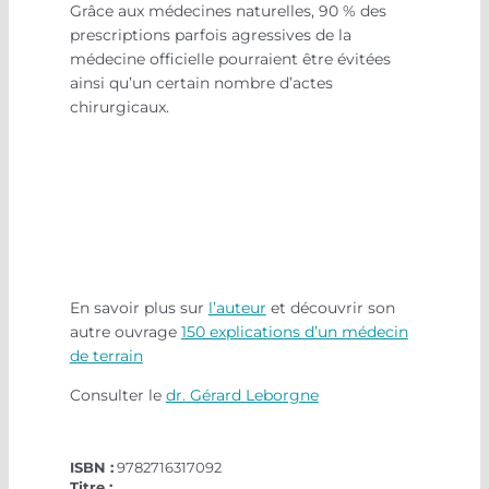
Grâce aux médecines naturelles, 90 % des
prescriptions parfois agressives de la
médecine officielle pourraient être évitées
ainsi qu’un certain nombre d’actes
chirurgicaux.
Covid-19. Coronavirus. Insomnie. Hépatite. Mésothérapie.
Ocytocine. Pilule contraceptive. Migraine. Ostéoporose.
Fibrome. Lumbago. Santé. Pathologies. Médecine.
Guérison. Se soigner. Maladie.
120 réponses médecin terrain
En savoir plus sur
l’auteur
et découvrir son
autre ouvrage
150 explications d’un médecin
de terrain
Consulter le
dr. Gérard Leborgne
ISBN :
9782716317092
Titre :