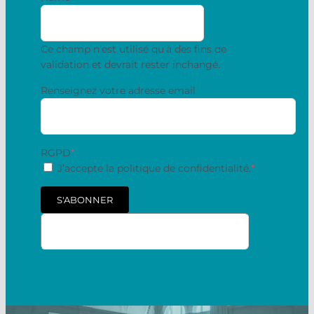
Ce champ n’est utilisé qu’à des fins de
validation et devrait rester inchangé.
Renseignez votre adresse email
RGPD
*
J’accepte la politique de confidentialité.
*
S'ABONNER