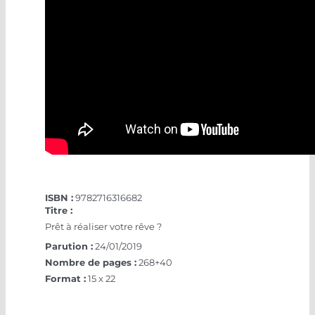
ISBN :
9782716316682
Titre :
Prêt à réaliser votre rêve ?
Parution :
24/01/2019
Nombre de pages :
268+40
Format :
15 x 22