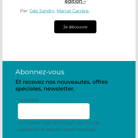
édition –
Par:
Géo Sandry
,
Marcel Carrère
,
Je découvre
Abonnez-vous
Et recevez nos nouveautés, offres
spéciales, newsletter.
Company
Ce champ n’est utilisé qu’à des fins de
validation et devrait rester inchangé.