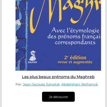
Les plus beaux prénoms du Maghreb
Par:
Jean-Jacques Salvetat
,
Abdelghani Belhamdi
,
Je découvre