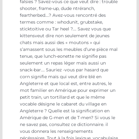
falsies ? Savez-vous ce que veut dire : trouble
shooter, frame-up, dude ntréranch,
feartherbed….? Avez-vous rencontré des
termes comme : whodunit, grubstake,
sticktoitive ou Tar heel ?…. Savez vous que
kittensveut dire non seulement de jeunes
chats mais aussi des « moutons » qui
s’amassent sous les meubles d’une pièce mal
tenue, que lunch-eonette ne signifie pas
seulement un repas léger mais aussi un
snack-bar…. Sauriez -vous par hasard que
corn signifie maïs qui veut dire blé en
Angleterre et que local est, entre autres, le
mot familier en Amérique pour exprimer un
petit train, un tortillard et que le même
vocable désigne le cabaret du village en
Angleterre ? Quelle est la signification en
Amérique de G-men et de T-men? Si vous le
ne savez pas, consultez ce dictionnaire. il
vous donnera les renseignements
nécéssaires. Tout à la fois lexique, vocabulaire