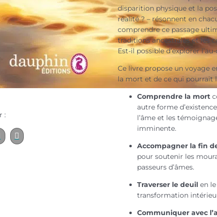
disparition physique et la po
réalité ? – résonnent en cha
comprendre ce passage ultim
traditions ancestrales et le
Est-il possible d’explorer l’a
Ce livre propose un voyage e
la mort et de ce qui pourrait l
Comprendre la mort
c
autre forme d’existence
 :
l’âme et les témoignag
imminente.
Accompagner la fin de
pour soutenir les moura
passeurs d’âmes.
Traverser le deuil
en le
transformation intérieu
Communiquer avec l’a