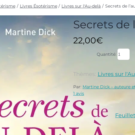
otérisme
Livres Ésotérisme
Livres sur l'Au-delà
Secrets de l’a
Secrets de 
22,00
€
Quantité:
Thèmes:
Livres sur l'A
Par:
Martine Dick – auteure 
1
avis
Feuille