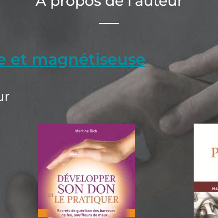
A propos de l’auteur
re et magnétiseuse
ur