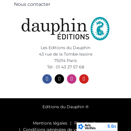
Nous contacter
Les Editions du Dauphin
43 rue de la Tombe-Issoire
75014 Paris
Tél : 01 43 27 57 68
Editions du Dauphin ®
Mentions légales
Plan du site
Conditions générales de vente et d’utilisation