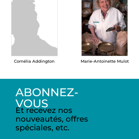
Cornélia Addington
Marie-Antoinette Mulot
ABONNEZ-
VOUS
Et recevez nos
nouveautés, offres
spéciales, etc.