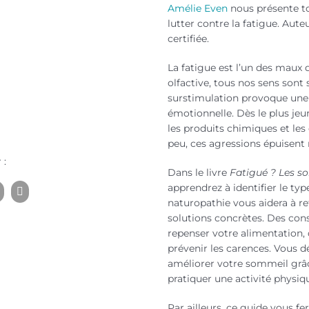
Amélie Even
nous présente to
lutter contre la fatigue. Aute
certifiée.
La fatigue est l’un des maux d
olfactive, tous nos sens sont s
surstimulation provoque une 
émotionnelle. Dès le plus jeun
les produits chimiques et le
peu, ces agressions épuisent 
 :
Dans le livre
Fatigué ? Les so
apprendrez à identifier le typ
naturopathie vous aidera à re
solutions concrètes. Des con
repenser votre alimentation, d
prévenir les carences. Vous
améliorer votre sommeil grâce
pratiquer une activité physiq
Par ailleurs, ce guide vous fe