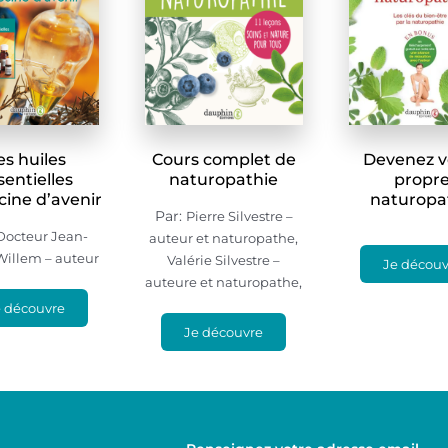
es huiles
Cours complet de
Devenez v
sentielles
naturopathie
propr
ine d’avenir
naturopa
Par:
Pierre Silvestre –
Docteur Jean-
,
auteur et naturopathe
Willem – auteur
Valérie Silvestre –
Je découv
,
auteure et naturopathe
e découvre
Je découvre