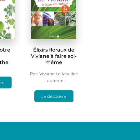
otre
Élixirs floraux de
e
Viviane à faire soi-
the
même
Par:
Viviane Le Moullec
– auteure
re
Je découvre