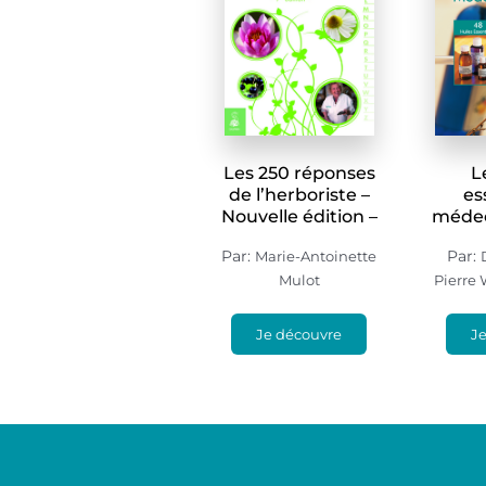
Les 250 réponses
L
de l’herboriste –
es
Nouvelle édition –
médec
Par:
Par:
Marie-Antoinette
Mulot
Pierre 
Je découvre
J