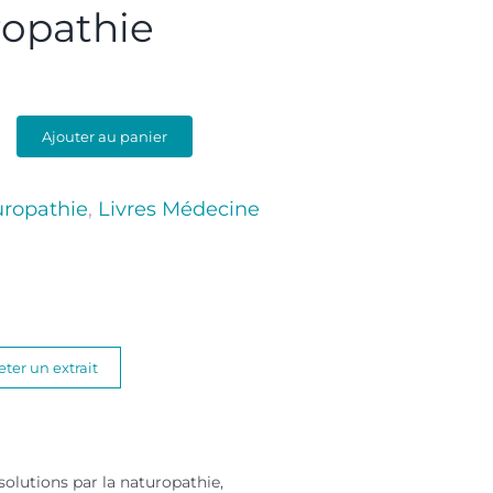
ropathie
Ajouter au panier
uropathie
,
Livres Médecine
eter un extrait
solutions par la naturopathie,