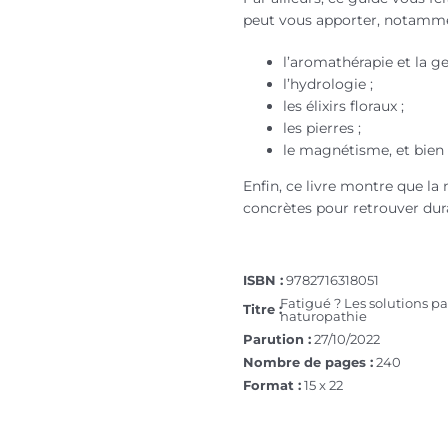
peut vous apporter, notamme
l’aromathérapie et la 
l’hydrologie ;
les élixirs floraux ;
les pierres ;
le magnétisme, et bien 
Enfin, ce livre montre que la
concrètes pour retrouver dura
ISBN :
9782716318051
Fatigué ? Les solutions pa
Titre :
naturopathie
Parution :
27/10/2022
Nombre de pages :
240
Format :
15 x 22