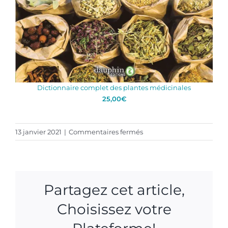
Dictionnaire complet des plantes médicinales
25,00
€
sur
13 janvier 2021
|
Commentaires fermés
Janvier
–
Février
2021
Partagez cet article,
–
Article
Choisissez votre
–
Gazelle