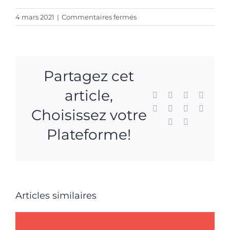
sur
4 mars 2021
|
Commentaires fermés
Santé
Naturelle
–
Les
Partagez cet
secrets
des
article,
Facebook
X
Reddit
LinkedI
microalgues
–
WhatsApp
Tumblr
Pinterest
Vk
Choisissez votre
Mars-
Xing
Email
avril
Plateforme!
2021
–
article
Articles similaires