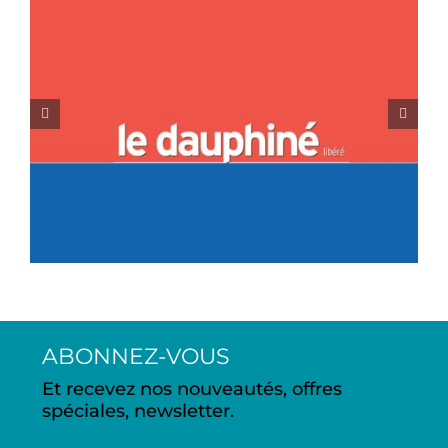
Le Dauphiné libéré –
Sylvie Bertin, ex miss
France 1998 – 11
décembre 2021
ABONNEZ-VOUS
Et recevez nos nouveautés, offres
spéciales, newsletter.