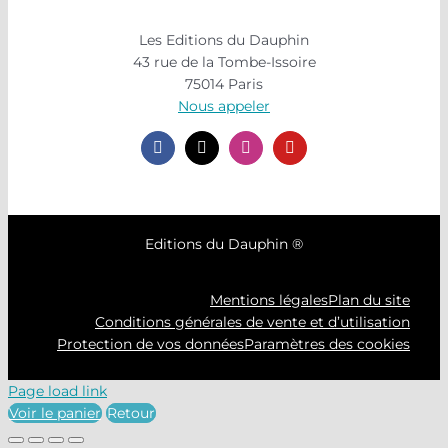
Les Editions du Dauphin
43 rue de la Tombe-Issoire
75014 Paris
Nous appeler
Editions du Dauphin ®
Mentions légales
Plan du site
Conditions générales de vente et d’utilisation
Protection de vos données
Paramètres des cookies
Page load link
Voir le panier
Retour