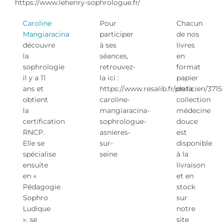
https://www.lehenry-sophrologue.fr/
Caroline
Pour
Chacun
Mangiaracina
participer
de nos
découvre
à ses
livres
la
séances,
en
sophrologie
retrouvez-
format
il y a 11
la ici :
papier
ans et
https://www.resalib.fr/praticien/3715
de la
obtient
caroline-
collection
la
mangiaracina-
médecine
certification
sophrologue-
douce
RNCP.
asnieres-
est
Elle se
sur-
disponible
spécialise
seine
à la
ensuite
livraison
en «
et en
Pédagogie
stock
Sophro
sur
Ludique
notre
», se
site