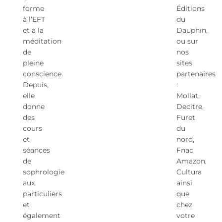
forme
Éditions
à l’EFT
du
et à la
Dauphin,
méditation
ou sur
de
nos
pleine
sites
conscience.
partenaires
Depuis,
:
elle
Mollat,
donne
Decitre,
des
Furet
cours
du
et
nord,
séances
Fnac
de
Amazon,
sophrologie
Cultura
aux
ainsi
particuliers
que
et
chez
également
votre