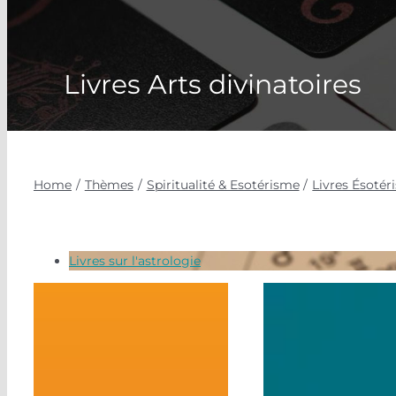
Livres Arts divinatoires
Home
Thèmes
Spiritualité & Esotérisme
Livres Ésoté
Livres sur l'astrologie