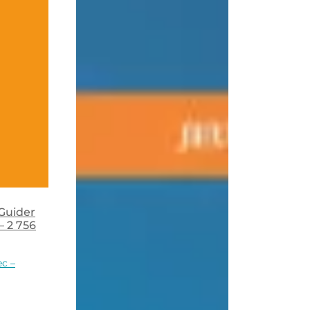
 Guider
– 2 756
ec –