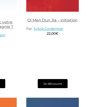
Qi Men Dun Jia – initiation
 votre
agnie ?
Par:
Sylvia Cordonnier
22,00
€
ann
Je découvre