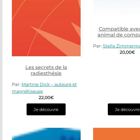
Compatible avec
animal de comp
Par:
Stella Zimmerm
20,00
€
Les secrets de la
radiesthésie
Par:
Martine Dick – auteure et
magnétiseuse
22,00
€
Je découvre
Je découvre