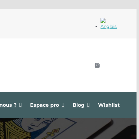
Mon
compte
0
nous ?
Espace pro
Blog
Wishlist