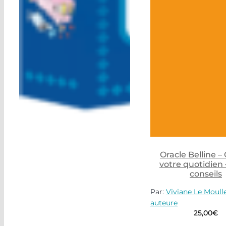
Oracle Belline –
votre quotidien 
conseils
Par:
Viviane Le Moull
auteure
25,00
€