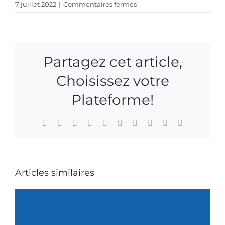
sur
7 juillet 2022
|
Commentaires fermés
60
millions
de
consommateurs
Partagez cet article,
–
Stéphane
Choisissez votre
Malandain
–
Plateforme!
Juillet
2022
Facebook
X
Reddit
LinkedIn
WhatsApp
Tumblr
Pinterest
Vk
Xing
Email
Articles similaires