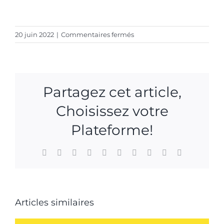
sur
20 juin 2022
|
Commentaires fermés
BFMTV
Thierry
Beaufort
–
Partagez cet article,
17
juin
Choisissez votre
2022
–
Plateforme!
Ile
de
Facebook
X
Reddit
LinkedIn
WhatsApp
Tumblr
Pinterest
Vk
Xing
Email
France
Articles similaires