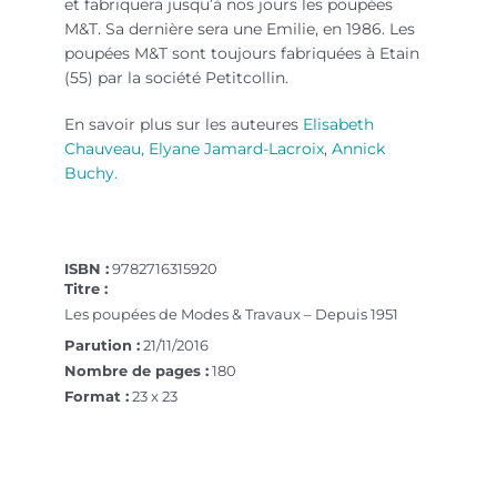
et fabriquera jusqu’à nos jours les poupées
M&T. Sa dernière sera une Emilie, en 1986. Les
poupées M&T sont toujours fabriquées à Etain
(55) par la société Petitcollin.
En savoir plus sur les auteures
Elisabeth
Chauveau,
Elyane Jamard-Lacroix
,
Annick
Buchy.
poupées Modes & Travaux
ISBN :
9782716315920
Titre :
Les poupées de Modes & Travaux – Depuis 1951
Parution :
21/11/2016
Nombre de pages :
180
Format :
23 x 23