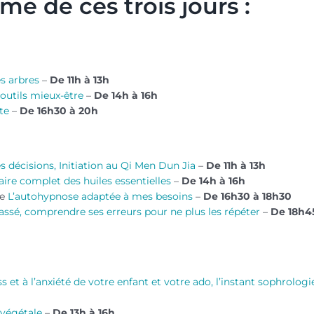
e de ces trois jours :
es arbres
–
De 11h à 13h
 outils mieux-être
–
De 14h à 16h
te
–
De 16h30 à 20h
 décisions, Initiation au Qi Men Dun Jia
–
De 11h à 13h
ire complet des huiles essentielles
–
De 14h à 16h
de
L’autohypnose adaptée à mes besoins
–
De 16h30 à 18h30
assé, comprendre ses erreurs pour ne plus les répéter
–
De 18h4
s et à l’anxiété de votre enfant et votre ado, l’instant sophrologi
e végétale
–
De 13h à 16h