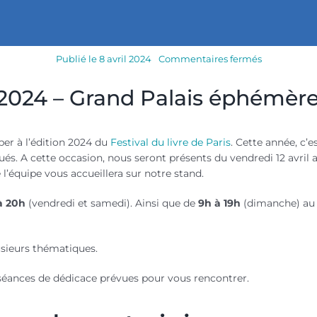
sur
Publié le 8 avril 2024
Commentaires fermés
Festival
du
s 2024 – Grand Palais éphémèr
livre
de
Paris
2024
–
per à l’édition 2024 du
Festival du livre de Paris
. Cette année, c’e
programme
s. A cette occasion, nous seront présents du vendredi 12 avril 
 l’équipe vous accueillera sur notre stand.
à 20h
(vendredi et samedi). Ainsi que de
9h à 19h
(dimanche) au
sieurs thématiques.
 séances de dédicace prévues pour vous rencontrer.