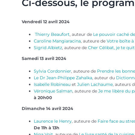
Ci-dessous, le programm
Vendredi 12 avril 2024
Thierry Beaufort
, auteur de
Le pouvoir caché d
Caroline Mangiaracina
, auteure de
Votre boîte à
Sigrid Albietz
, auteure de
Cher Célibat, je te quit
Samedi 13 avril 2024
Sylvia Cordonnier
, auteure de
Prendre les bonnes
Le Dr Jean-Philippe Zahalka
, auteur du
Dictionna
Isabelle Robineau
et
Julien Lachaume
, auteurs 
Véronique Salman
, auteure de
Je me libère du p
à 20h00
Dimanche 14 avril 2024
Laurence le Henry
, auteure de
Faire face au stres
De 11h à 13h
Nina Voit
, auteure de
Le livre santé de la cuisin