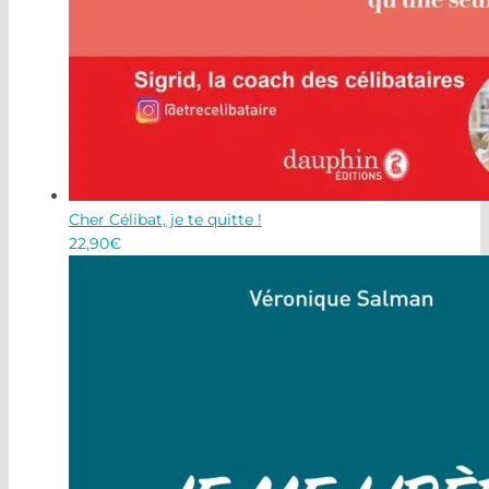
Cher Célibat, je te quitte !
22,90
€