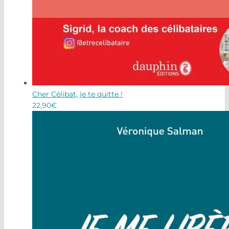
Cher Célibat, je te quitte !
22,90
€